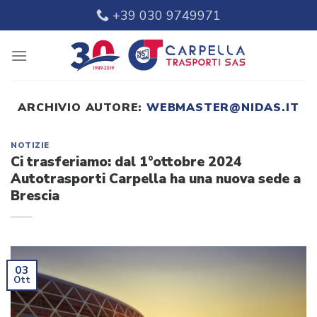
Skip
+39 030 9749971
to
content
ARCHIVIO AUTORE:
WEBMASTER@NIDAS.IT
NOTIZIE
Ci trasferiamo: dal 1°ottobre 2024
Autotrasporti Carpella ha una nuova sede a
Brescia
03
Ott