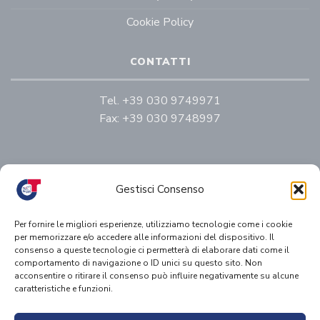
Cookie Policy
CONTATTI
Tel.
+39 030 9749971
Fax:
+39 030 9748997
Gestisci Consenso
Per fornire le migliori esperienze, utilizziamo tecnologie come i cookie
per memorizzare e/o accedere alle informazioni del dispositivo. Il
consenso a queste tecnologie ci permetterà di elaborare dati come il
comportamento di navigazione o ID unici su questo sito. Non
acconsentire o ritirare il consenso può influire negativamente su alcune
R.E.A. BS315319 – R.Imp./C.F./p:IVA 03055070175 – Ca.
caratteristiche e funzioni.
Soc. € 10.000,00 i.v. – Albo Autotrasporti n.
BS/1305773/N del 25/10/1989